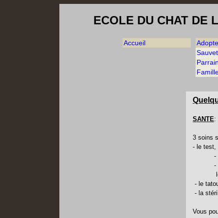
ECOLE DU CHAT DE 
Accueil
Adopte
Sauve
Parrai
Famille
Quelqu
SANTE
:
3 soins s
- le test
- le FIV
- le FeL
lors d
- le tato
- la stér
Vous pou