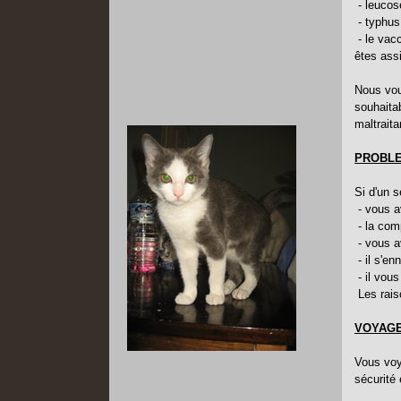
- leuco
- typhus
- le vacc
êtes ass
Nous vou
souhaitab
maltrait
PROBL
Si d'un 
- vous a
- la com
- vous a
- il s'en
- il vou
Les raiso
VOYAG
Vous voy
sécurité