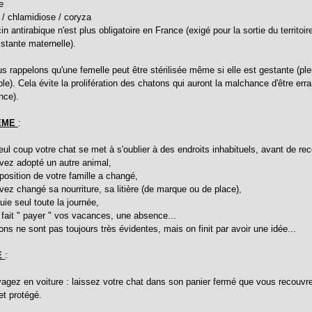
se
 / chlamidiose / coryza
in antirabique n'est plus obligatoire en France (exigé pour la sortie du territ
istante maternelle).
s rappelons qu'une femelle peut être stérilisée même si elle est gestante (ple
le). Cela évite la prolifération des chatons qui auront la malchance d'être err
ance).
EME
:
seul coup votre chat se met à s'oublier à des endroits inhabituels, avant de
vez adopté un autre animal,
position de votre famille a changé,
vez changé sa nourriture, sa litière (de marque ou de place),
nuie seul toute la journée,
s fait " payer " vos vacances, une absence...
ns ne sont pas toujours très évidentes, mais on finit par avoir une idée...
E
:
agez en voiture : laissez votre chat dans son panier fermé que vous recouvrez 
 et protégé.