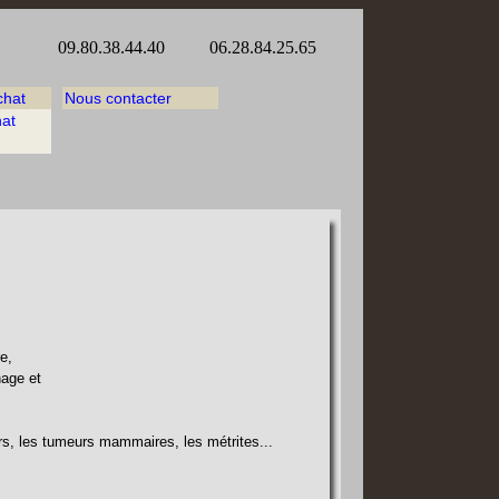
ex 09.80.38.44.40 06.28.84.25.65
chat
Nous contacter
hat
re,
hage et
leurs, les tumeurs mammaires, les métrites...