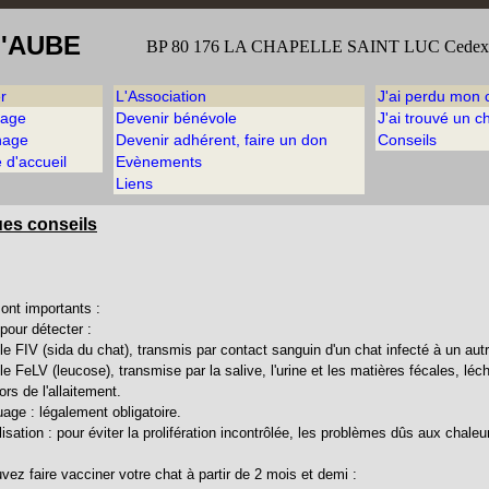
L'AUBE
BP 80 176 LA CHAPELLE SAINT LUC Ced
r
L'Association
J'ai perdu mon 
tage
Devenir bénévole
J'ai trouvé un c
nage
Devenir adhérent, faire un don
Conseils
 d'accueil
Evènements
Liens
es conseils
ont importants :
, pour détecter :
 (sida du chat), transmis par contact sanguin d'un chat infecté à un aut
V (leucose), transmise par la salive, l'urine et les matières fécales, léc
e l'allaitement.
uage : légalement obligatoire.
ilisation : pour éviter la prolifération incontrôlée, les problèmes dûs aux cha
vez faire vacciner votre chat à partir de 2 mois et demi :